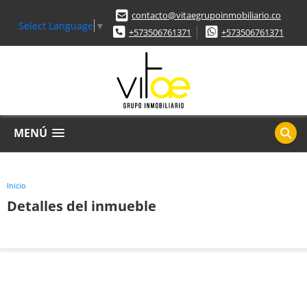
contacto@vitaegrupoinmobiliario.co
Select Language
▼
+573506761371
+573506761371
MENÚ
Inicio
Detalles del inmueble