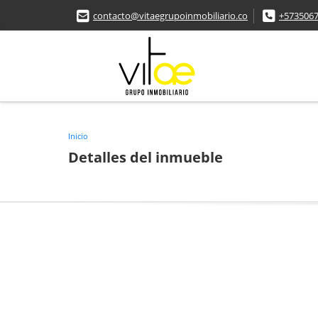
contacto@vitaegrupoinmobiliario.co
+573506
Inicio
Detalles del inmueble