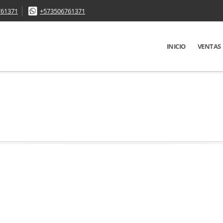
761371
+573506761371
INICIO
VENTAS