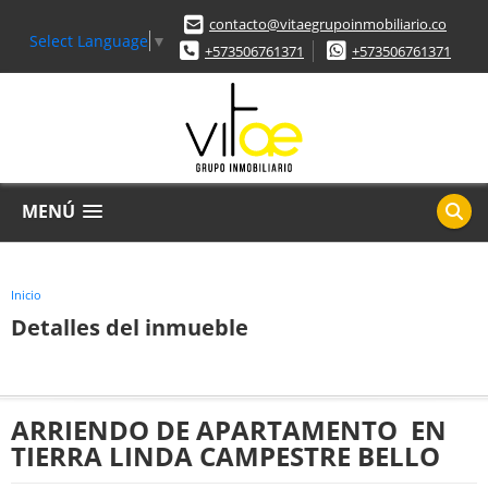
contacto@vitaegrupoinmobiliario.co
Select Language
▼
+573506761371
+573506761371
MENÚ
Inicio
Detalles del inmueble
ARRIENDO DE APARTAMENTO EN
TIERRA LINDA CAMPESTRE BELLO