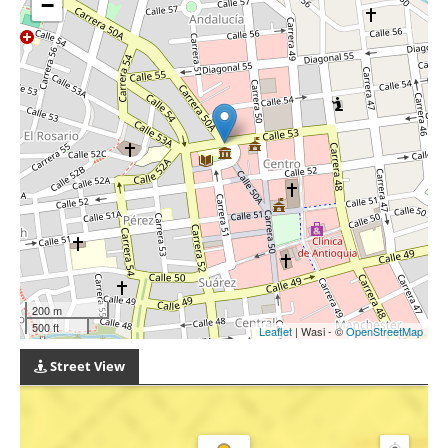
−
200 m
500 ft
Leaflet
| Wasi - ©
OpenStreetMap
Street View